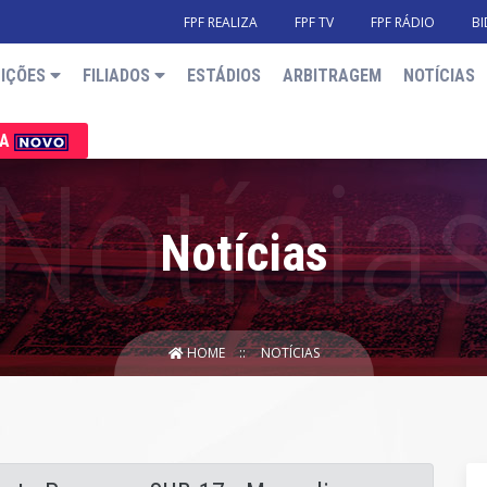
FPF REALIZA
FPF TV
FPF RÁDIO
BI
IÇÕES
FILIADOS
ESTÁDIOS
ARBITRAGEM
NOTÍCIAS
IA
Notícias
HOME
NOTÍCIAS