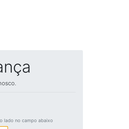
ança
nosco.
ao lado no campo abaixo