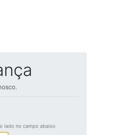
ança
nosco.
ao lado no campo abaixo