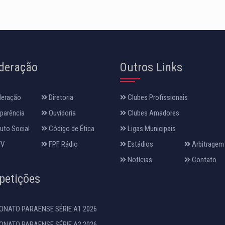
deração
Outros Links
deração
Diretoria
Clubes Profissionais
parência
Ouvidoria
Clubes Amadores
uto Social
Código de Ética
Ligas Municipais
TV
FPF Rádio
Estádios
Arbitragem
Notícias
Contato
etições
NATO PARAENSE SÉRIE A1 2026
NATO PARAENSE SÉRIE A2 2026