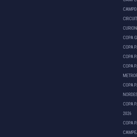
CAMPEO
CIRCUI
CURION
COPA G
COPA P
COPA P
COPA P
METROP
COPA P
NORDES
COPA P
2026
COPA P
CAMPE