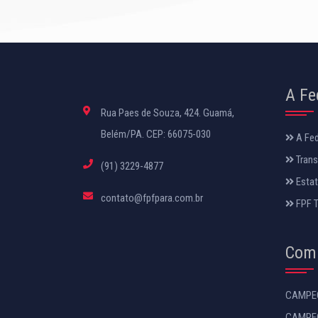
A Fe
Rua Paes de Souza, 424. Guamá,
Belém/PA. CEP: 66075-030
A Fe
Trans
(91) 3229-4877
Estat
contato@fpfpara.com.br
FPF 
Comp
CAMPEO
CAMPEO