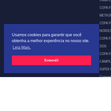
CAMPE
COPA P
METROP
COPA P
NORDES
Usamos cookies para garantir que você
COPA P
obtenha a melhor experiência no nosso site.
2026
Leia Mais.
COPA P
Entendi!
CAMPE
SUPER 
Compet
Anterio
Federação Paraense de Futebol - Fundada em 02/
Desenvolvido por:
DMOTION