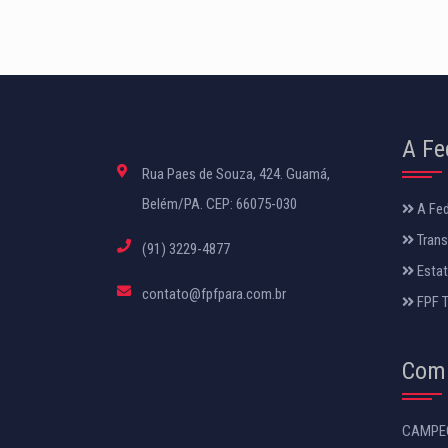
A Fe
Rua Paes de Souza, 424. Guamá,
Belém/PA. CEP: 66075-030
A Fe
Trans
(91) 3229-4877
Estat
contato@fpfpara.com.br
FPF 
Comp
CAMPEO