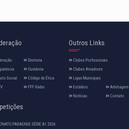
deração
Outros Links
deração
Diretoria
Clubes Profissionais
parência
Ouvidoria
Clubes Amadores
uto Social
Código de Ética
Ligas Municipais
TV
FPF Rádio
Estádios
Arbitragem
Notícias
Contato
etições
NATO PARAENSE SÉRIE A1 2026