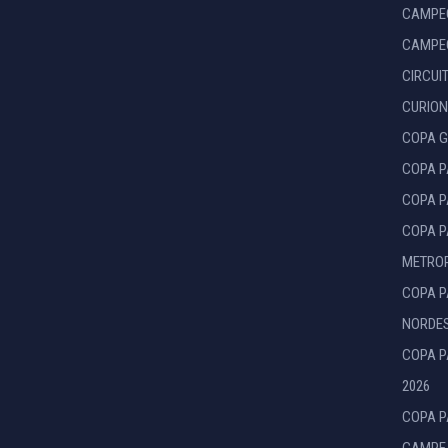
CAMPEO
CAMPEO
CIRCUI
CURION
COPA G
COPA P
COPA P
COPA P
METROP
COPA P
NORDES
COPA P
2026
COPA P