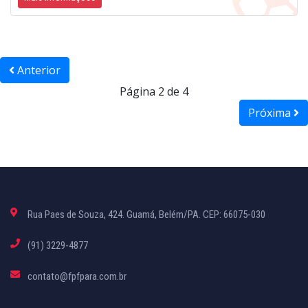
Anterior
Página 2 de 4
Próxima
Rua Paes de Souza, 424. Guamá, Belém/PA. CEP: 66075-030
(91) 3229-4877
contato@fpfpara.com.br